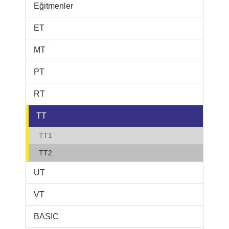
Eğitmenler
ET
MT
PT
RT
TT
TT1
TT2
UT
VT
BASIC