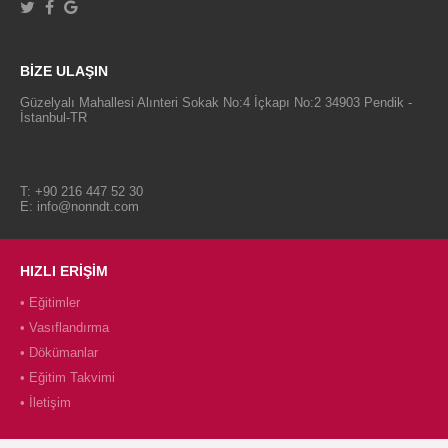
BİZE ULAŞIN
Güzelyalı Mahallesi Alınteri Sokak No:4 İçkapı No:2 34903 Pendik -
İstanbul-TR
T: +90 216 447 52 30
E:
info@nonndt.com
HIZLI ERİŞİM
•
Eğitimler
•
Vasıflandırma
•
Dökümanlar
•
Eğitim Takvimi
•
İletişim