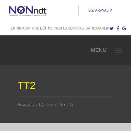
NONNDT - Tahribatsız Muayene için Personel 
SİZİ ARAYALIM
TEKNIK KONTROL EĞITIM, VASIFLANDIRMA & DANIŞMANLIK
MENÜ
TT2
Anasayfa
/
Eğitimler
/
TT
/
TT2